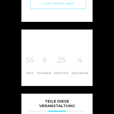
+ iCal / Outlook export
55
9
25
4
TAGE
STUNDEN
MINUTEN
SEKUNDEN
TEILE DIESE
VERANSTALTUNG