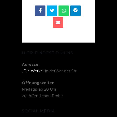
HIER FINDEST DU UNS
Adresse
„
Die Werke
“ in derWarliner Str.
Öffnungszeiten
Freitags: ab 20 Uhr
zur öffentlichen Probe
SOCIAL MEDIA